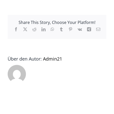
IMG_0019
Share This Story, Choose Your Platform!
Facebook
X
Reddit
LinkedIn
WhatsApp
Tumblr
Pinterest
Vk
Xing
E-
Mail
Über den Autor:
Admin21