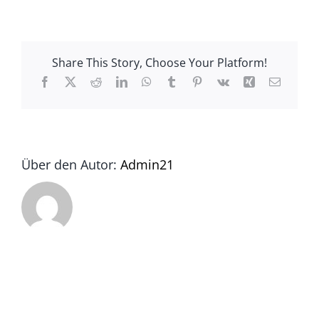
IMG_0010
Share This Story, Choose Your Platform!
Facebook
X
Reddit
LinkedIn
WhatsApp
Tumblr
Pinterest
Vk
Xing
E-
Mail
Über den Autor:
Admin21