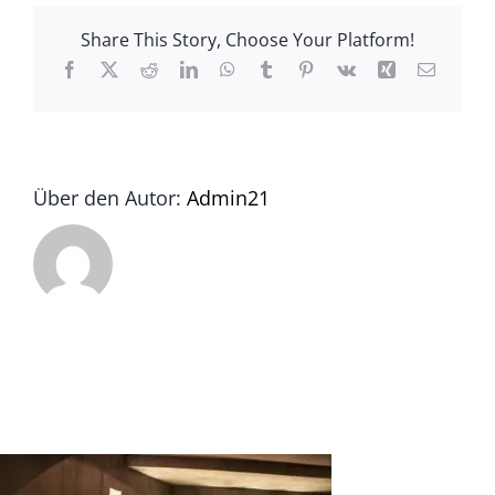
Share This Story, Choose Your Platform!
Facebook
X
Reddit
LinkedIn
WhatsApp
Tumblr
Pinterest
Vk
Xing
E-
Mail
Über den Autor:
Admin21