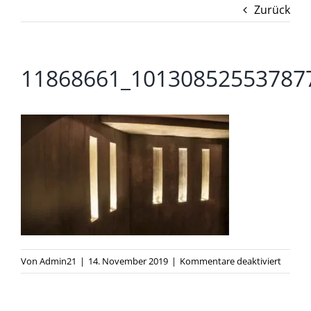
Zurück
11868661_10130852553787
für
Von
Admin21
|
14. November 2019
|
Kommentare deaktiviert
118686