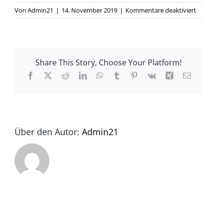
für
Von
Admin21
|
14. November 2019
|
Kommentare deaktiviert
bfd987
1177-
4494-
b8b2-
Share This Story, Choose Your Platform!
931992
Facebook
X
Reddit
LinkedIn
WhatsApp
Tumblr
Pinterest
Vk
Xing
E-
Mail
Über den Autor:
Admin21