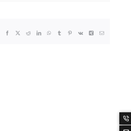
Facebook
X
Reddit
LinkedIn
WhatsApp
Tumblr
Pinterest
Vk
Xing
E-
Mail